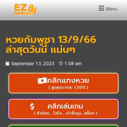
Menu
หวยกัมพูชา 13/9/66
ล่าสุดวันนี้ แม่นๆ
September 13, 2023
1:08 am
คลิกแทงหวย
( สูงสุดบาทละ 1,000 )
คลิกเล่นเกม
( หัวก้อย , ไฮโล , เป่ายิ้งฉุบ, สล็อต )