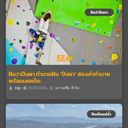
ฝันว่าปีนผา ทำนายฝัน ‘ปีนผา’ ส่องคำทำนาย
พร้อมเลขเด็ด
sup
•
05/01/2026
•
ความเชื่อ
,
ทั่วไป