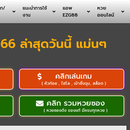
าก/
แนะนำการใช้
แอพ
หวย
งาน
EZG88
ออนไลน์
6 ล่าสุดวันนี้ แม่นๆ
คลิกเล่นเกม
( หัวก้อย , ไฮโล , เป่ายิ้งฉุบ, สล็อต )
คลิก รวมหวยซอง
( หวยซองดัง ของแท้ มีครบทุกหวย )