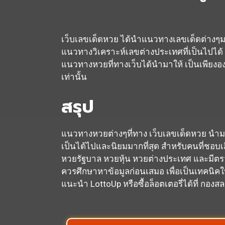
เว็บเลขเด็ดหวย ได้นำแนวทางเลขเด็ดต่างๆมาจาก
แนวทางวิเคราะห์เลขต่างประเทศที่เป็นไปได้
แนวทางหวยที่ทางเว็บได้นำมาให้ เป็นเพียง
เท่านั้น
สรุป
แนวทางหวยต่างๆที่ทาง เว็บเลขเด็ดหวย นำมา
เป็นได้ไปและนิยมมากที่สุด สำหรับคนที่ชอบ
หวยรัฐบาล หวยหุ้น หวยต่างประเทศ และมีตร
ควรศึกษาหาข้อมูลก่อนเสมอ เพื่อเป็นเทคนิคใน
แนะนำ
LottoUp
หรือซื้อล็อตเตอรี่ได้ที่
กองสล