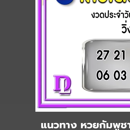
แนวทาง หวยกัมพูชา