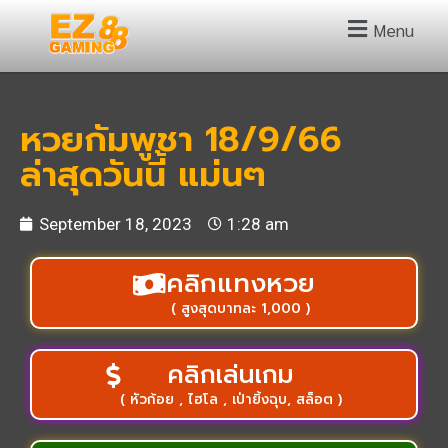
Menu
หวยกัมพูชา 18/9/66
ล่าสุดวันนี้ แม่นๆ
September 18, 2023
1:28 am
คลิกแทงหวย
( สูงสุดบาทละ 1,000 )
คลิกเล่นเกม
( หัวก้อย , ไฮโล , เป่ายิ้งฉุบ, สล็อต )