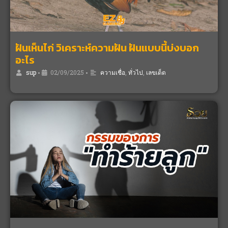
ฝันเห็นไก่ วิเคราะห์ความฝัน ฝันแบบนี้บ่งบอก
อะไร
sup
•
02/09/2025
•
ความเชื่อ
,
ทั่วไป
,
เลขเด็ด