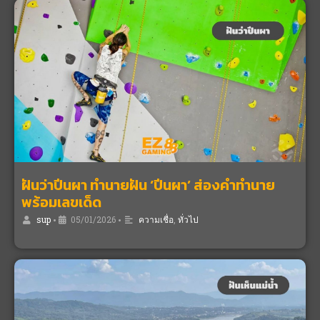
ฝันว่าปีนผา ทำนายฝัน ‘ปีนผา’ ส่องคำทำนาย
พร้อมเลขเด็ด
sup
•
05/01/2026
•
ความเชื่อ
,
ทั่วไป