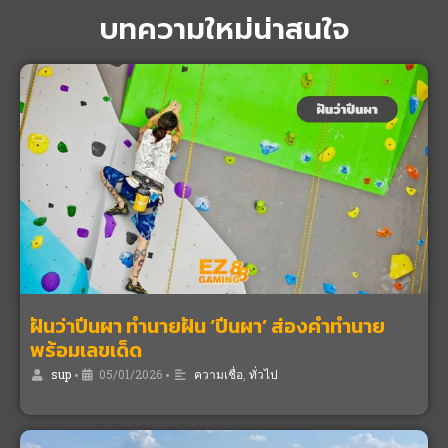
บทความใหม่น่าสนใจ
ฝันว่าปีนผา ทำนายฝัน ‘ปีนผา’ ส่องคำทำนาย
พร้อมเลขเด็ด
sup
•
05/01/2026
•
ความเชื่อ
,
ทั่วไป