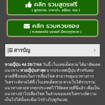
คลิก รวมสูตรฟรี
( สูตรหวย, บาคาร่า, สล็อต, เกม )
คลิก รวมหวยซอง
( หวยซองดัง ของแท้ มีครบทุกหวย )
สารบัญ
หวยญี่ปุ่น 4d 28/7/66
วันนี้
เว็บเลขเด็ดหวย
ได้มาอัพเดต
แนวทาง
หวยญี่ปุ่นล่าสุด
จากประเทศญี่ปุ่น สำหรับคอ
หวยที่ชื่นชอบในการเสี่ยงโชค สามารถดูแนวทางการ
วิเคราะห์หวยได้ที่ เว็บเลขเด็ดหวย ทางเว็บได้รวบรวม
แนวทางหวยจากทุกประเทศไว้ให้คอหวยที่นี่แล้ว เพื่อเป็น
แนวทางนำไปเสี่ยงโชค ในส่วนของเลขวิเคราะห์ความ
เป็นไปได้นั้นจะมีอะไรบ้างไปดูกันเลย