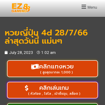
Menu
หวยญี่ปุ่น 4d 28/7/66
ล่าสุดวันนี้ แม่นๆ
July 28, 2023
1:02 am
คลิกแทงหวย
( สูงสุดบาทละ 1,000 )
คลิกเล่นเกม
( หัวก้อย , ไฮโล , เป่ายิ้งฉุบ, สล็อต )