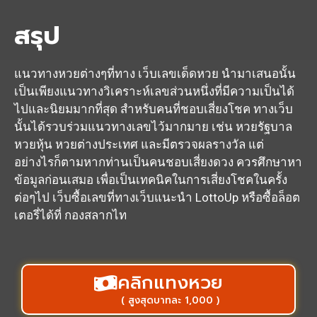
สรุป
แนวทางหวยต่างๆที่ทาง เว็บเลขเด็ดหวย นำมาเสนอนั้น
เป็นเพียงแนวทางวิเคราะห์เลขส่วนหนึ่งที่มีความเป็นได้
ไปและนิยมมากที่สุด สำหรับคนที่ชอบเสี่ยงโชค ทางเว็บ
นั้นได้รวบร่วมแนวทางเลขไว้มากมาย เช่น หวยรัฐบาล
หวยหุ้น หวยต่างประเทศ และมีตรวจผลรางวัล แต่
อย่างไรก็ตามหากท่านเป็นคนชอบเสี่ยงดวง ควรศึกษาหา
ข้อมูลก่อนเสมอ เพื่อเป็นเทคนิคในการเสี่ยงโชคในครั้ง
ต่อๆไป เว็บซื้อเลขที่ทางเว็บแนะนำ
LottoUp
หรือซื้อล็อต
เตอรี่ได้ที่
กองสลากไท
คลิกแทงหวย
( สูงสุดบาทละ 1,000 )