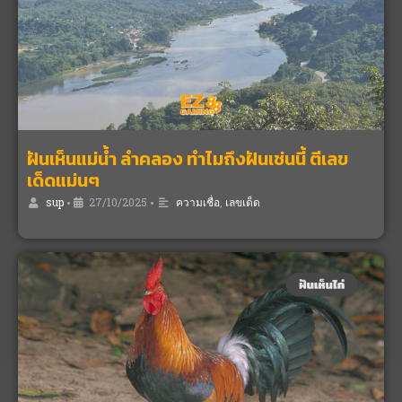
ฝันเห็นแม่น้ำ ลำคลอง ทำไมถึงฝันเช่นนี้ ตีเลข
เด็ดแม่นๆ
sup
•
27/10/2025
•
ความเชื่อ
,
เลขเด็ด