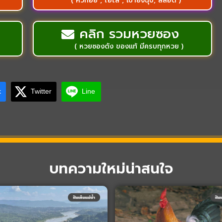
( หัวก้อย , ไฮโล , เป่ายิ้งฉุบ, สล็อต )
คลิก รวมหวยซอง
( หวยซองดัง ของแท้ มีครบทุกหวย )
k
Twitter
Line
บทความใหม่น่าสนใจ