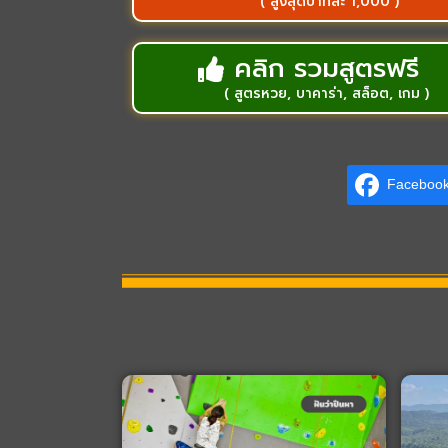
( สูงสุดบาทละ 1,000 )
คลิก รวมสูตรฟรี
( สูตรหวย, บาคาร่า, สล็อต, เกม )
Faceboo