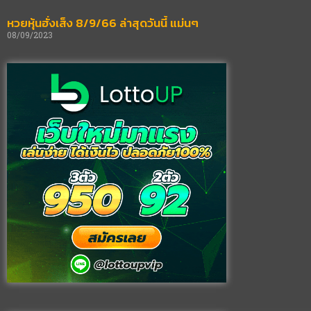
หวยหุ้นฮั่งเส็ง 8/9/66 ล่าสุดวันนี้ แม่นๆ
08/09/2023