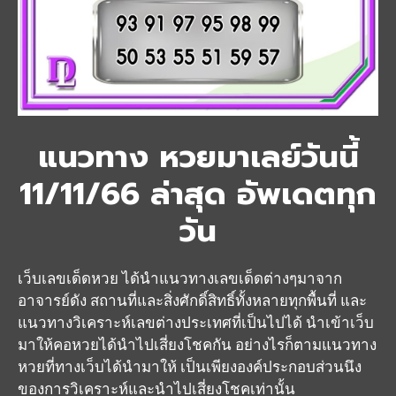
แนวทาง หวยมาเลย์วันนี้
11/11/66 ล่าสุด อัพเดตทุก
วัน
เว็บเลขเด็ดหวย ได้นำแนวทางเลขเด็ดต่างๆมาจาก
อาจารย์ดัง สถานที่และสิ่งศักดิ์สิทธิ์ทั้งหลายทุกพื้นที่ และ
แนวทางวิเคราะห์เลขต่างประเทศที่เป็นไปได้ นำเข้าเว็บ
มาให้คอหวยได้นำไปเสี่ยงโชคกัน อย่างไรก็ตามแนวทาง
หวยที่ทางเว็บได้นำมาให้ เป็นเพียงองค์ประกอบส่วนนึง
ของการวิเคราะห์และนำไปเสี่ยงโชคเท่านั้น