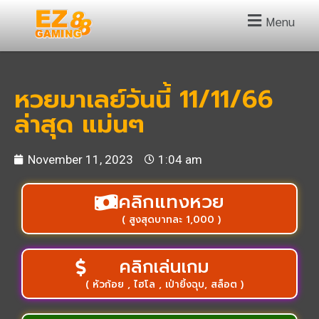
Menu
หวยมาเลย์วันนี้ 11/11/66
ล่าสุด แม่นๆ
November 11, 2023
1:04 am
คลิกแทงหวย
( สูงสุดบาทละ 1,000 )
คลิกเล่นเกม
( หัวก้อย , ไฮโล , เป่ายิ้งฉุบ, สล็อต )