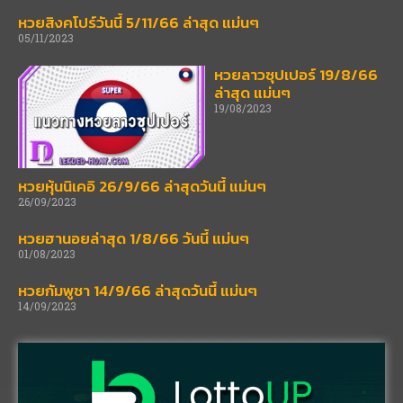
หวยสิงคโปร์วันนี้ 5/11/66 ล่าสุด แม่นๆ
05/11/2023
หวยลาวซุปเปอร์ 19/8/66
ล่าสุด แม่นๆ
19/08/2023
หวยหุ้นนิเคอิ 26/9/66 ล่าสุดวันนี้ แม่นๆ
26/09/2023
หวยฮานอยล่าสุด 1/8/66 วันนี้ แม่นๆ
01/08/2023
หวยกัมพูชา 14/9/66 ล่าสุดวันนี้ แม่นๆ
14/09/2023