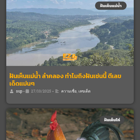
ฝันเห็นแม่น้ำ ลำคลอง ทำไมถึงฝันเช่นนี้ ตีเลข
เด็ดแม่นๆ
sup
•
27/10/2025
•
ความเชื่อ
,
เลขเด็ด