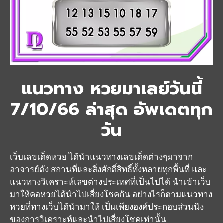
แนวทาง หวยมาเลย์วันนี้
7/10/66 ล่าสุด อัพเดตทุก
วัน
เว็บเลขเด็ดหวย ได้นำแนวทางเลขเด็ดต่างๆมาจาก
อาจารย์ดัง สถานที่และสิ่งศักดิ์สิทธิ์ทั้งหลายทุกพื้นที่ และ
แนวทางวิเคราะห์เลขต่างประเทศที่เป็นไปได้ นำเข้าเว็บ
มาให้คอหวยได้นำไปเสี่ยงโชคกัน อย่างไรก็ตามแนวทาง
หวยที่ทางเว็บได้นำมาให้ เป็นเพียงองค์ประกอบส่วนนึง
ของการวิเคราะห์และนำไปเสี่ยงโชคเท่านั้น