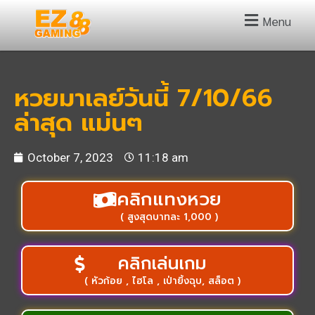
Menu
หวยมาเลย์วันนี้ 7/10/66
ล่าสุด แม่นๆ
October 7, 2023
11:18 am
คลิกแทงหวย
( สูงสุดบาทละ 1,000 )
คลิกเล่นเกม
( หัวก้อย , ไฮโล , เป่ายิ้งฉุบ, สล็อต )