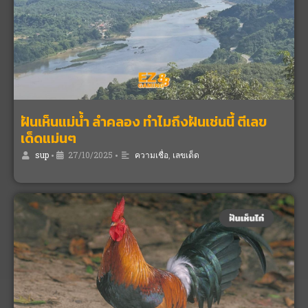
ฝันเห็นแม่น้ำ ลำคลอง ทำไมถึงฝันเช่นนี้ ตีเลข
เด็ดแม่นๆ
sup
•
27/10/2025
•
ความเชื่อ
,
เลขเด็ด