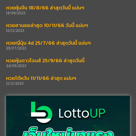
หวยหุ้นจีน 18/8/66 ล่าสุดวันนี้ แม่นๆ
18/08/2023
หวยฮานอยล่าสุด 10/11/66 วันนี้ แม่นๆ
10/11/2023
หวยญี่ปุ่น 4d 25/7/66 ล่าสุดวันนี้ แม่นๆ
25/07/2023
หวยหุ้นดาวโจนส์ 25/9/66 ล่าสุดวันนี้
24/09/2023
หวยไต้หวัน 11/11/66 ล่าสุด แม่นๆ
11/11/2023