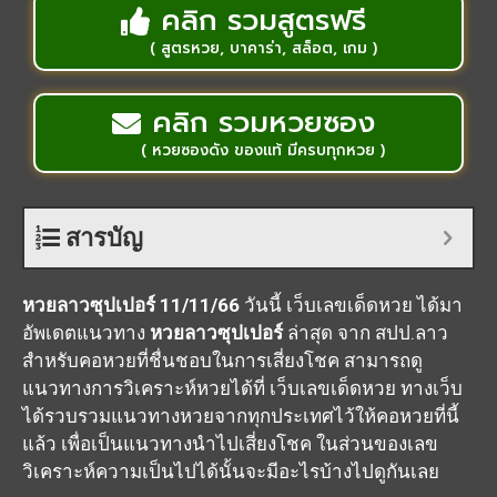
คลิก รวมสูตรฟรี
( สูตรหวย, บาคาร่า, สล็อต, เกม )
คลิก รวมหวยซอง
( หวยซองดัง ของแท้ มีครบทุกหวย )
สารบัญ
หวยลาวซุปเปอร์ 11/11/66
วันนี้
เว็บเลขเด็ดหวย
ได้มา
อัพเดตแนวทาง
หวยลาวซุปเปอร์
ล่าสุด จาก สปป.ลาว
สำหรับคอหวยที่ชื่นชอบในการเสี่ยงโชค สามารถดู
แนวทางการวิเคราะห์หวยได้ที่ เว็บเลขเด็ดหวย ทางเว็บ
ได้รวบรวมแนวทางหวยจากทุกประเทศไว้ให้คอหวยที่นี้
แล้ว เพื่อเป็นแนวทางนำไปเสี่ยงโชค ในส่วนของเลข
วิเคราะห์ความเป็นไปได้นั้นจะมีอะไรบ้างไปดูกันเลย