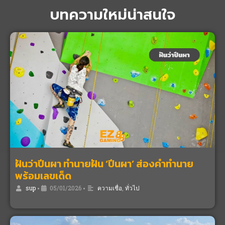
บทความใหม่น่าสนใจ
ฝันว่าปีนผา ทำนายฝัน ‘ปีนผา’ ส่องคำทำนาย
พร้อมเลขเด็ด
sup
•
05/01/2026
•
ความเชื่อ
,
ทั่วไป