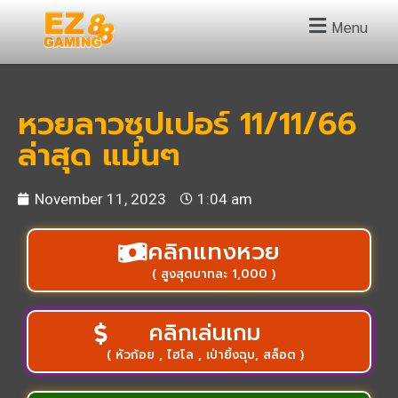
Menu
หวยลาวซุปเปอร์ 11/11/66
ล่าสุด แม่นๆ
November 11, 2023
1:04 am
คลิกแทงหวย
( สูงสุดบาทละ 1,000 )
คลิกเล่นเกม
( หัวก้อย , ไฮโล , เป่ายิ้งฉุบ, สล็อต )