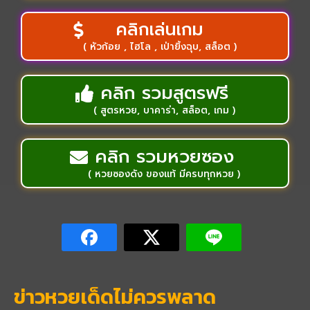
คลิกเล่นเกม
( หัวก้อย , ไฮโล , เป่ายิ้งฉุบ, สล็อต )
คลิก รวมสูตรฟรี
( สูตรหวย, บาคาร่า, สล็อต, เกม )
คลิก รวมหวยซอง
( หวยซองดัง ของแท้ มีครบทุกหวย )
ข่าวหวยเด็ดไม่ควรพลาด