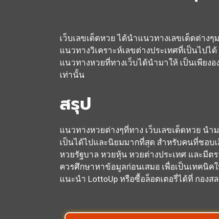
เว็บเลขเด็ดหวย ได้นำแนวทางเลขเด็ดต่างๆมาจาก
แนวทางวิเคราะห์เลขต่างประเทศที่เป็นไปได้
แนวทางหวยที่ทางเว็บได้นำมาให้ เป็นเพียง
เท่านั้น
สรุป
แนวทางหวยต่างๆที่ทาง เว็บเลขเด็ดหวย นำมา
เป็นได้ไปและนิยมมากที่สุด สำหรับคนที่ชอบ
หวยรัฐบาล หวยหุ้น หวยต่างประเทศ และมีตร
ควรศึกษาหาข้อมูลก่อนเสมอ เพื่อเป็นเทคนิคใน
แนะนำ
LottoUp
หรือซื้อล็อตเตอรี่ได้ที่
กองสล