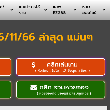
าก/
แนะนำการใช้
แอพ
หวย
งาน
EZG88
ออนไลน์
6/11/66 ล่าสุด แม่นๆ
คลิกเล่นเกม
( หัวก้อย , ไฮโล , เป่ายิ้งฉุบ, สล็อต )
คลิก รวมหวยซอง
( หวยซองดัง ของแท้ มีครบทุกหวย )