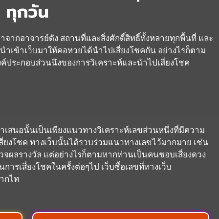
ทุกวัน
อาจารย์ดัง สถานที่และสิ่งศักดิ์สิทธิ์ทั้งหลายทุกพื้นที่ และ
 นำเข้าเว็บมาให้คอหวยได้นำไปเสี่ยงโชคกัน อย่างไรก็ตาม
องค์ประกอบส่วนนึงของการวิเคราะห์และนำไปเสี่ยงโชค
เสนอนั้นเป็นเพียงแนวทางวิเคราะห์เลขส่วนหนึ่งที่มีความ
เสี่ยงโชค ทางเว็บนั้นได้รวบร่วมแนวทางเลขไว้มากมาย เช่น
วจผลรางวัล แต่อย่างไรก็ตามหากท่านเป็นคนชอบเสี่ยงดวง
การเสี่ยงโชคในครั้งต่อๆไป เว็บซื้อเลขที่ทางเว็บ
ากไท