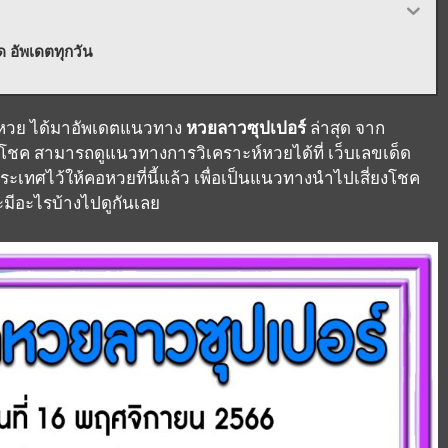
 อัพเดตทุกวัน
ดหวย
ได้มาอัพเดตแนวทาง
หวยลาวซุปเปอร์
ล่าสุด จาก
โชค สามารถดูแนวทางการวิเคราะห์หวยได้ที่ เว็บเลขเด็ด
ทศไว้ให้คอหวยที่นี้แล้ว เพื่อเป็นแนวทางนำไปเสี่ยงโชค
มีอะไรบ้างไปดูกันเลย