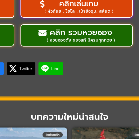
คลิกเล่นเกม
( หัวก้อย , ไฮโล , เป่ายิ้งฉุบ, สล็อต )
คลิก รวมหวยซอง
( หวยซองดัง ของแท้ มีครบทุกหวย )
k
Twitter
Line
บทความใหม่น่าสนใจ