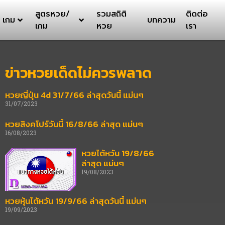
สูตรหวย/
รวมสถิติ
ติดต่อ
เกม
บทความ
เกม
หวย
เรา
ข่าวหวยเด็ดไม่ควรพลาด
หวยญี่ปุ่น 4d 31/7/66 ล่าสุดวันนี้ แม่นๆ
31/07/2023
หวยสิงคโปร์วันนี้ 16/8/66 ล่าสุด แม่นๆ
16/08/2023
หวยไต้หวัน 19/8/66
ล่าสุด แม่นๆ
19/08/2023
หวยหุ้นไต้หวัน 19/9/66 ล่าสุดวันนี้ แม่นๆ
19/09/2023