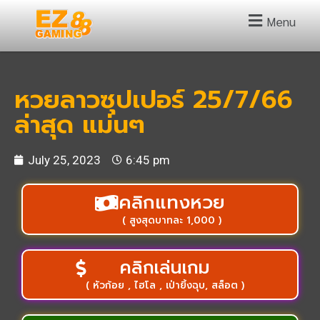
Menu
หวยลาวซุปเปอร์ 25/7/66
ล่าสุด แม่นๆ
July 25, 2023
6:45 pm
คลิกแทงหวย
( สูงสุดบาทละ 1,000 )
คลิกเล่นเกม
( หัวก้อย , ไฮโล , เป่ายิ้งฉุบ, สล็อต )