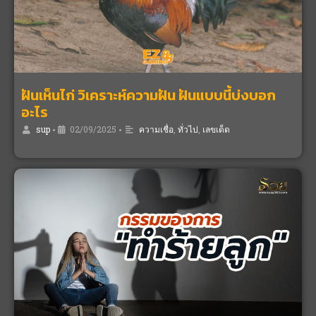
ฝันเห็นไก่ วิเคราะห์ความฝัน ฝันแบบนี้บ่งบอก
อะไร
sup
•
02/09/2025
•
ความเชื่อ
,
ทั่วไป
,
เลขเด็ด