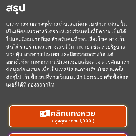
สรุป
แนวทางหวยต่างๆที่ทาง เว็บเลขเด็ดหวย นำมาเสนอนั้น
เป็นเพียงแนวทางวิเคราะห์เลขส่วนหนึ่งที่มีความเป็นได้
ไปและนิยมมากที่สุด สำหรับคนที่ชอบเสี่ยงโชค ทางเว็บ
นั้นได้รวบร่วมแนวทางเลขไว้มากมาย เช่น หวยรัฐบาล
หวยหุ้น หวยต่างประเทศ และมีตรวจผลรางวัล แต่
อย่างไรก็ตามหากท่านเป็นคนชอบเสี่ยงดวง ควรศึกษาหา
ข้อมูลก่อนเสมอ เพื่อเป็นเทคนิคในการเสี่ยงโชคในครั้ง
ต่อๆไป เว็บซื้อเลขที่ทางเว็บแนะนำ
LottoUp
หรือซื้อล็อต
เตอรี่ได้ที่
กองสลากไท
คลิกแทงหวย
( สูงสุดบาทละ 1,000 )