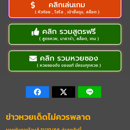
คลิกเล่นเกม
( หัวก้อย , ไฮโล , เป่ายิ้งฉุบ, สล็อต )
คลิก รวมสูตรฟรี
( สูตรหวย, บาคาร่า, สล็อต, เกม )
คลิก รวมหวยซอง
( หวยซองดัง ของแท้ มีครบทุกหวย )
ข่าวหวยเด็ดไม่ควรพลาด
หวยหุ้นดาวโจนส์ 11/10/66 ล่าสุดวันนี้