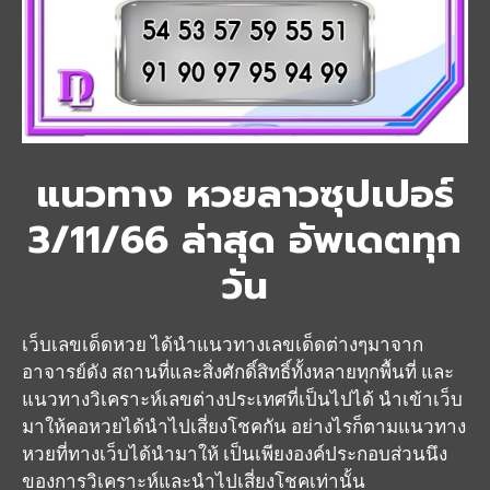
แนวทาง หวยลาวซุปเปอร์
3/11/66 ล่าสุด อัพเดตทุก
วัน
เว็บเลขเด็ดหวย ได้นำแนวทางเลขเด็ดต่างๆมาจาก
อาจารย์ดัง สถานที่และสิ่งศักดิ์สิทธิ์ทั้งหลายทุกพื้นที่ และ
แนวทางวิเคราะห์เลขต่างประเทศที่เป็นไปได้ นำเข้าเว็บ
มาให้คอหวยได้นำไปเสี่ยงโชคกัน อย่างไรก็ตามแนวทาง
หวยที่ทางเว็บได้นำมาให้ เป็นเพียงองค์ประกอบส่วนนึง
ของการวิเคราะห์และนำไปเสี่ยงโชคเท่านั้น