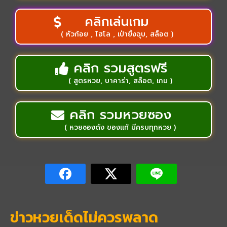
คลิกเล่นเกม
( หัวก้อย , ไฮโล , เป่ายิ้งฉุบ, สล็อต )
คลิก รวมสูตรฟรี
( สูตรหวย, บาคาร่า, สล็อต, เกม )
คลิก รวมหวยซอง
( หวยซองดัง ของแท้ มีครบทุกหวย )
ข่าวหวยเด็ดไม่ควรพลาด