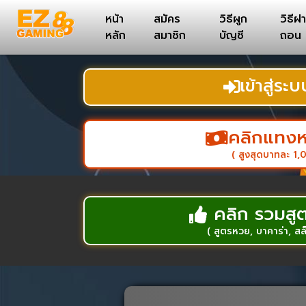
หน้า
สมัคร
วิธีผูก
วิธีฝ
หลัก
สมาชิก
บัญชี
ถอน
เข้าสู่ระบ
คลิกแทง
( สูงสุดบาทละ 1,
คลิก รวมสู
( สูตรหวย, บาคาร่า, สล