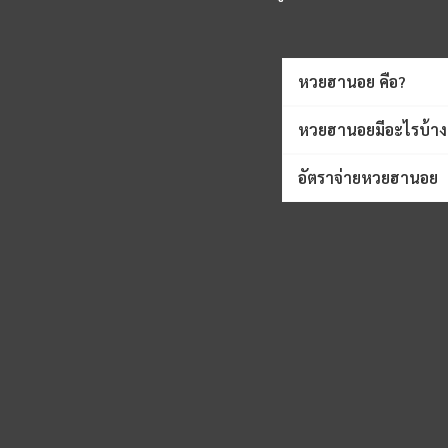
หวยฮานอย คือ?
หวยฮานอยมีอะไรบ้าง
อัตราจ่ายหวยฮานอย