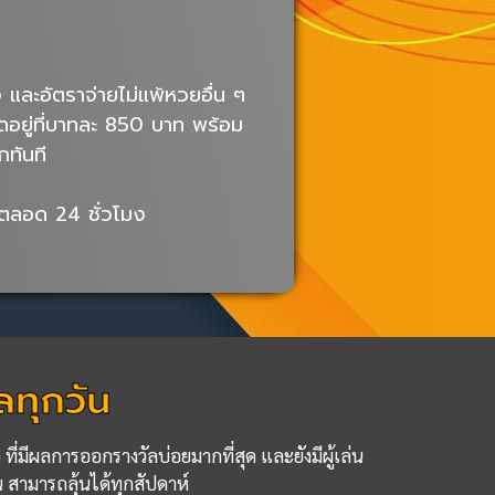
และอัตราจ่ายไม่แพ้หวยอื่น ๆ
สุดอยู่ที่บาทละ 850 บาท พร้อม
กทันที
ตลอด 24 ชั่วโมง
ทุกวัน
มีผลการออกรางวัลบ่อยมากที่สุด และยังมีผู้เล่น
น สามารถลุ้นได้ทุกสัปดาห์