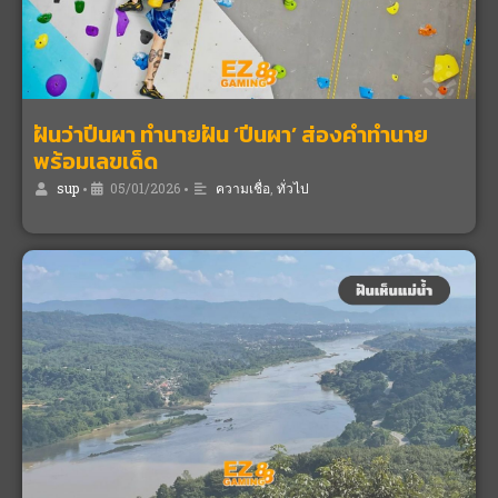
ฝันว่าปีนผา ทำนายฝัน ‘ปีนผา’ ส่องคำทำนาย
พร้อมเลขเด็ด
sup
•
05/01/2026
•
ความเชื่อ
,
ทั่วไป