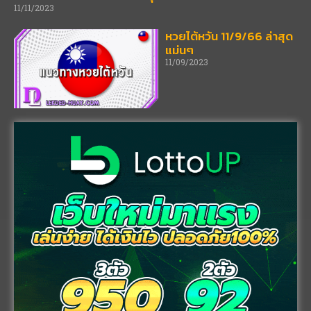
11/11/2023
หวยไต้หวัน 11/9/66 ล่าสุด
แม่นๆ
11/09/2023