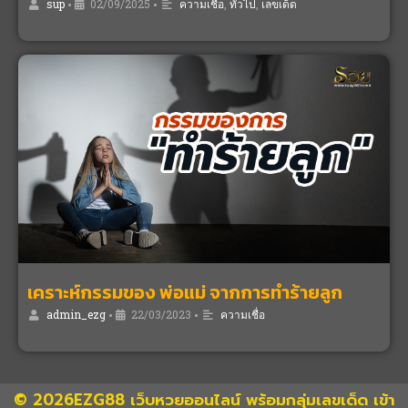
sup
•
02/09/2025
•
ความเชื่อ
,
ทั่วไป
,
เลขเด็ด
เคราะห์กรรมของ พ่อแม่ จากการทำร้ายลูก
admin_ezg
•
22/03/2023
•
ความเชื่อ
© 2026EZG88 เว็บหวยออนไลน์ พร้อมกลุ่มเลขเด็ด เข้า