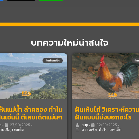
บทความใหม่น่าสนใจ
เห็นแม่น้ำ ลำคลอง ทำไม
ฝันเห็นไก่ วิเคราะห์ควา
ันเช่นนี้ ตีเลขเด็ดแม่นๆ
ฝันแบบนี้บ่งบอกอะไร
p
•
27/10/2025
•
sup
•
02/09/2025
•
ามเชื่อ
,
เลขเด็ด
ความเชื่อ
,
ทั่วไป
,
เลขเด็ด