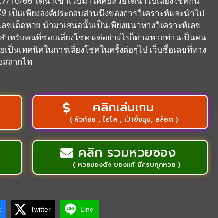
27/10/66 ได้นำเข้าเว็บมาให้คอหวยได้นำไปเสี่ยงโชคกัน
ห้ เป็นเพียงองค์ประกอบส่วนนึงของการวิเคราะห์และนำไป
็บเลขเด็ดหวย นำมาเสนอนั้นเป็นเพียงแนวทางวิเคราะห์เลข
ุด สำหรับคนที่ชอบเสี่ยงโชค แต่อย่างไรก็ตามหากท่านเป็นคน
อเป็นเทคนิคในการเสี่ยงโชคในครั้งต่อๆไป เว็บซื้อเลขที่ทาง
งสลากไท
คลิกเล่นเกม
( หัวก้อย , ไฮโล , เป่ายิ้งฉุบ, สล็อต )
คลิก รวมหวยซอง
( หวยซองดัง ของแท้ มีครบทุกหวย )
k
Twitter
Line