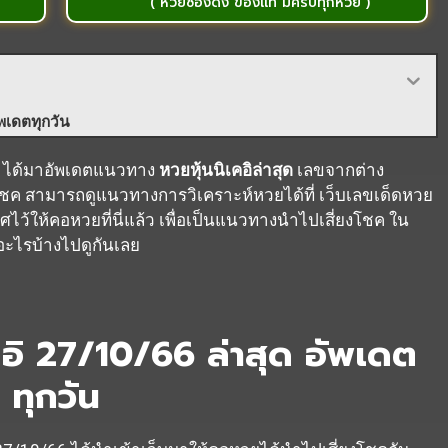
( หวยซองดัง ของแท้ มีครบทุกหวย )
พเดตทุกวัน
หวย ได้มาอัพเดตแนวทาง
หวยหุ้นนิเคอิล่าสุด
เลขจากต่าง
โชค สามารถดูแนวทางการวิเคราะห์หวยได้ที่ เว็บเลขเด็ดหวย
้ให้คอหวยที่นี่แล้ว เพื่อเป็นแนวทางนำไปเสี่ยงโชค ใน
อะไรบ้างไปดูกันเลย
อิ 27/10/66 ล่าสุด อัพเดต
ทุกวัน