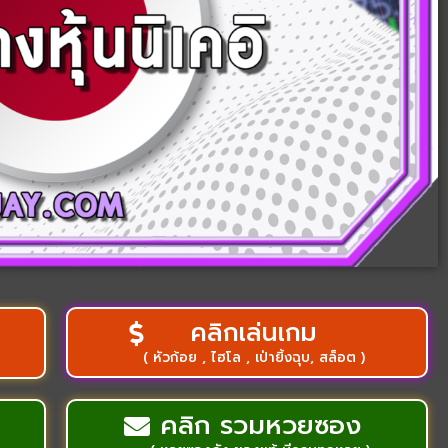
คลิกเล่นเกม
( หัวก้อย , ไฮโล , เป่ายิ้งฉุบ, สล็อต )
คลิก รวมหวยซอง