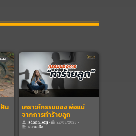
มฝัน
เคราะห์กรรมของ พ่อแม่
จากการทำร้ายลูก
admin_ezg
•
22/03/2023
•
ความเชื่อ