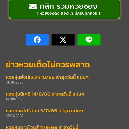
คลิก รวมหวยซอง
( หวยซองดัง ของแท้ มีครบทุกหวย )
ข่าวหวยเด็ดไม่ควรพลาด
หวยหุ้นฮั่งเส็ง 31/10/66 ล่าสุดวันนี้ แม่นๆ
31/10/2023
หวยหุ้นนิเคอิ 14/8/66 ล่าสุดวันนี้ แม่นๆ
14/08/2023
หวยสิงคโปร์วันนี้ 5/11/66 ล่าสุด แม่นๆ
05/11/2023
หวยหุ้นดาวโจนส์ 11/9/66 ล่าสุดวันนี้