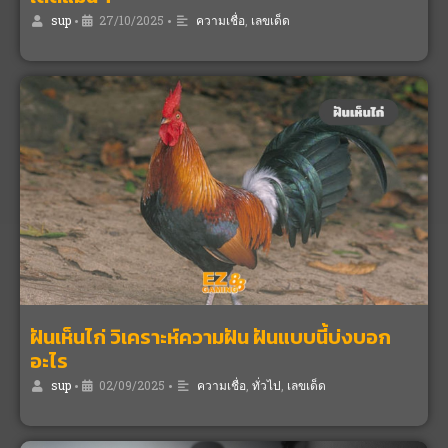
sup
•
27/10/2025
•
ความเชื่อ
,
เลขเด็ด
ฝันเห็นไก่ วิเคราะห์ความฝัน ฝันแบบนี้บ่งบอก
อะไร
sup
•
02/09/2025
•
ความเชื่อ
,
ทั่วไป
,
เลขเด็ด