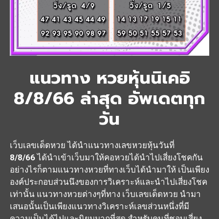
แนวทาง หวยหุ้นนิเคอิ
8/8/66 ล่าสุด อัพเดตทุก
วัน
เว็บเลขเด็ดหวย
ได้นำแนวทางเลขหวยหุ้นวันที่
8/8/66
ได้นำเข้าเว็บมาให้คอหวยได้นำไปเสี่ยงโชคกัน
อย่างไรก็ตามแนวทางหวยที่ทางเว็บได้นำมาให้ เป็นเพียง
องค์ประกอบส่วนนึงของการวิเคราะห์และนำไปเสี่ยงโชค
เท่านั้น แนวทางหวยต่างๆที่ทาง เว็บเลขเด็ดหวย นำมา
เสนอนั้นเป็นเพียงแนวทางวิเคราะห์เลขส่วนหนึ่งที่มี
ความเป็นได้ไปและนิยมมากที่สุด สำหรับคนที่ชอบเสี่ยง