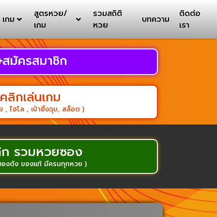
สูตรหวย/
รวมสถิติ
ติดต่อ
เกม
บทความ
เกม
หวย
เรา
สมัครสมาชิก
คลิกเล่นเกม
ย , ไฮโล , เป่ายิ้งฉุบ, สล็อต )
ิก รวมหวยซอง
ซองดัง ของแท้ มีครบทุกหวย )