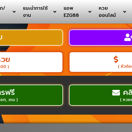
าก/
แนะนำการใช้
แอพ
หวย
งาน
EZG88
ออนไลน์
บ
หวย
( หัวก้อ
000 )
ตรฟรี
คล
็อต, เกม )
( หวย