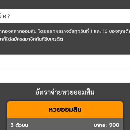
้าง ?
จากกองสลากออมสิน โดยออกผลรางวัลทุกวันที่ 1 และ 16 ของทุกเดื
าทก็ได้สมัครสมาชิกทันทีรับเครดิต
อัตราจ่ายหวยออมสิน
หวยออมสิน
3 ตัวบน
บาทละ 900