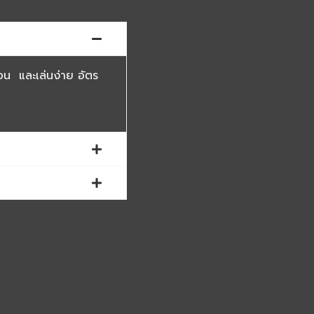
อน และเล่นง่าย อัตร