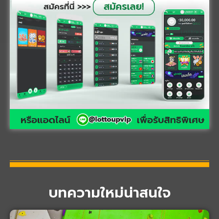
บทความใหม่น่าสนใจ