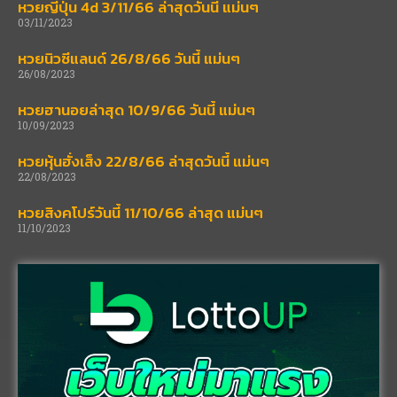
หวยญี่ปุ่น 4d 3/11/66 ล่าสุดวันนี้ แม่นๆ
03/11/2023
หวยนิวซีแลนด์ 26/8/66 วันนี้ แม่นๆ
26/08/2023
หวยฮานอยล่าสุด 10/9/66 วันนี้ แม่นๆ
10/09/2023
หวยหุ้นฮั่งเส็ง 22/8/66 ล่าสุดวันนี้ แม่นๆ
22/08/2023
หวยสิงคโปร์วันนี้ 11/10/66 ล่าสุด แม่นๆ
11/10/2023