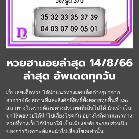
หวยฮานอยล่าสุด 14/8/66
ล่าสุด อัพเดตทุกวัน
เว็บเลขเด็ดหวย ได้นำแนวทางเลขเด็ดต่างๆมาจาก
อาจารย์ดัง สถานที่และสิ่งศักดิ์สิทธิ์ทั้งหลายทุกพื้นที่ และ
แนวทางวิเคราะห์เลขต่างประเทศที่เป็นไปได้ นำเข้าเว็บ
มาให้คอหวยได้นำไปเสี่ยงโชคกัน อย่างไรก็ตามแนวทาง
หวยที่ทางเว็บได้นำมาให้ เป็นเพียงองค์ประกอบส่วนนึง
ของการวิเคราะห์และนำไปเสี่ยงโชคเท่านั้น