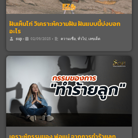
ฝันเห็นไก่ วิเคราะห์ความฝัน ฝันแบบนี้บ่งบอก
อะไร
sup
•
02/09/2025
•
ความเชื่อ
,
ทั่วไป
,
เลขเด็ด
เคราะห์กรรมของ พ่อแม่ จากการทำร้ายลูก