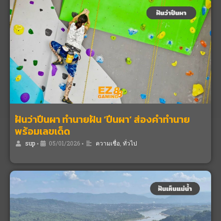
ฝันว่าปีนผา ทำนายฝัน ‘ปีนผา’ ส่องคำทำนาย
พร้อมเลขเด็ด
sup
•
05/01/2026
•
ความเชื่อ
,
ทั่วไป