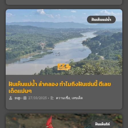
ฝันเห็นแม่น้ำ ลำคลอง ทำไมถึงฝันเช่นนี้ ตีเลข
เด็ดแม่นๆ
sup
•
27/10/2025
•
ความเชื่อ
,
เลขเด็ด