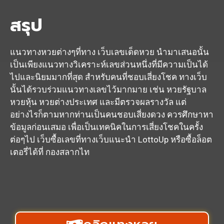
สรุป
แนวทางหวยต่างๆที่ทาง เว็บเลขเด็ดหวย นำมาเสนอนั้น
เป็นเพียงแนวทางวิเคราะห์เลขส่วนหนึ่งที่มีความเป็นได้
ไปและนิยมมากที่สุด สำหรับคนที่ชอบเสี่ยงโชค ทางเว็บ
นั้นได้รวบร่วมแนวทางเลขไว้มากมาย เช่น หวยรัฐบาล
หวยหุ้น หวยต่างประเทศ และมีตรวจผลรางวัล แต่
อย่างไรก็ตามหากท่านเป็นคนชอบเสี่ยงดวง ควรศึกษาหา
ข้อมูลก่อนเสมอ เพื่อเป็นเทคนิคในการเสี่ยงโชคในครั้ง
ต่อๆไป เว็บซื้อเลขที่ทางเว็บแนะนำ
LottoUp
หรือซื้อล็อต
เตอรี่ได้ที่
กองสลากไท