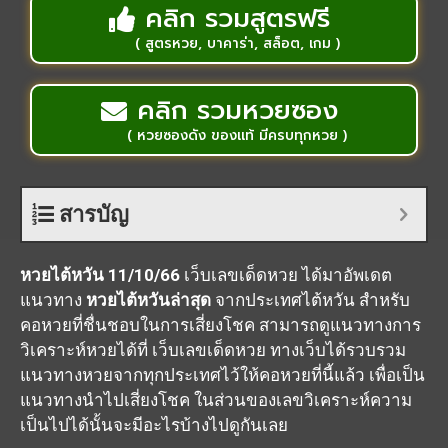
คลิก รวมสูตรฟรี
( สูตรหวย, บาคาร่า, สล็อต, เกม )
คลิก รวมหวยซอง
( หวยซองดัง ของแท้ มีครบทุกหวย )
สารบัญ
หวยไต้หวัน 11/10/66
เว็บเลขเด็ดหวย
ได้มาอัพเดต
แนวทาง
หวยไต้หวันล่าสุด
จากประเทศไต้หวัน สำหรับ
คอหวยที่ชื่นชอบในการเสี่ยงโชค สามารถดูแนวทางการ
วิเคราะห์หวยได้ที่ เว็บเลขเด็ดหวย ทางเว็บได้รวบรวม
แนวทางหวยจากทุกประเทศไว้ให้คอหวยที่นี้แล้ว เพื่อเป็น
แนวทางนำไปเสี่ยงโชค ในส่วนของเลขวิเคราะห์ความ
เป็นไปได้นั้นจะมีอะไรบ้างไปดูกันเลย