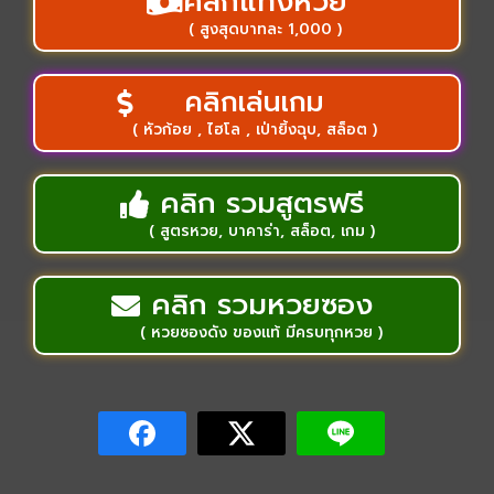
คลิกแทงหวย
( สูงสุดบาทละ 1,000 )
คลิกเล่นเกม
( หัวก้อย , ไฮโล , เป่ายิ้งฉุบ, สล็อต )
คลิก รวมสูตรฟรี
( สูตรหวย, บาคาร่า, สล็อต, เกม )
คลิก รวมหวยซอง
( หวยซองดัง ของแท้ มีครบทุกหวย )