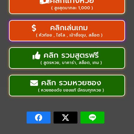
คลิกแทงหวย
( สูงสุดบาทละ 1,000 )
คลิกเล่นเกม
( หัวก้อย , ไฮโล , เป่ายิ้งฉุบ, สล็อต )
คลิก รวมสูตรฟรี
( สูตรหวย, บาคาร่า, สล็อต, เกม )
คลิก รวมหวยซอง
( หวยซองดัง ของแท้ มีครบทุกหวย )