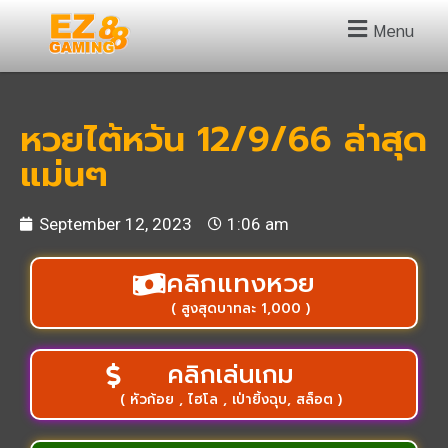
Menu
หวยไต้หวัน 12/9/66 ล่าสุด
แม่นๆ
September 12, 2023
1:06 am
คลิกแทงหวย
( สูงสุดบาทละ 1,000 )
คลิกเล่นเกม
( หัวก้อย , ไฮโล , เป่ายิ้งฉุบ, สล็อต )