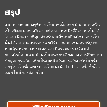
สรุป
แนวทางหวยต่างๆที่ทาง เว็บเลขเด็ดหวย นำมาเสนอนั้น
เป็นเพียงแนวทางวิเคราะห์เลขส่วนหนึ่งที่มีความเป็นได้
ไปและนิยมมากที่สุด สำหรับคนที่ชอบเสี่ยงโชค ทางเว็บ
นั้นได้รวบร่วมแนวทางเลขไว้มากมาย เช่น หวยรัฐบาล
หวยหุ้น หวยต่างประเทศ และมีตรวจผลรางวัล แต่
อย่างไรก็ตามหากท่านเป็นคนชอบเสี่ยงดวง ควรศึกษาหา
ข้อมูลก่อนเสมอ เพื่อเป็นเทคนิคในการเสี่ยงโชคในครั้ง
ต่อๆไป เว็บซื้อเลขที่ทางเว็บแนะนำ
LottoUp
หรือซื้อล็อต
เตอรี่ได้ที่
กองสลากไท