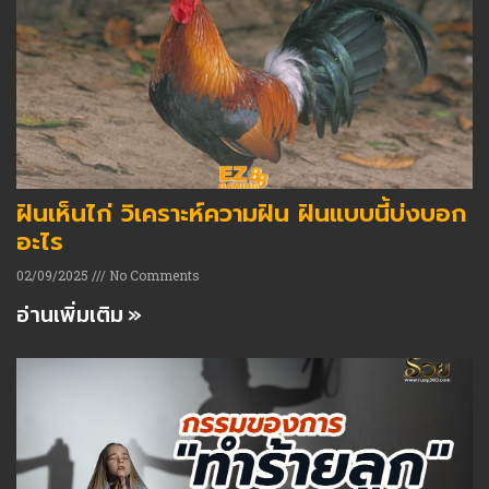
ฝันเห็นไก่ วิเคราะห์ความฝัน ฝันแบบนี้บ่งบอก
อะไร
02/09/2025
No Comments
อ่านเพิ่มเติม »