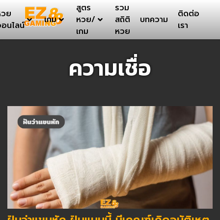
สูตร
รวม
หวย
ติดต่อ
เกม
หวย/
สถิติ
บทความ
อนไลน์
เรา
เกม
หวย
ความเชื่อ
ฝันว่าแขนหัก ฝันแบบนี้ มีเกณฑ์เกิดอุบัติเหตุ