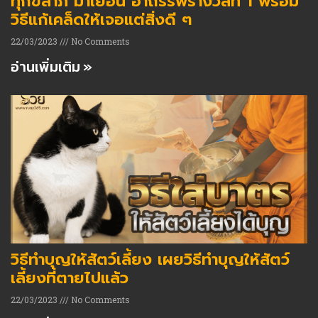
ทุกขลาภ มาเยือน อาถรรพ์รางวัลที่ 1 พร้อม
วิธีแก้เคล็ดให้เจอแต่สิ่งดี ๆ
22/03/2023
No Comments
อ่านเพิ่มเติม »
วิธีทำบุญให้สัตว์เลี้ยง เผยวิธีทำบุญให้สัตว์
เลี้ยงที่ตายไปแล้ว
22/03/2023
No Comments