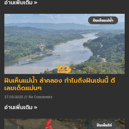
อ่านเพิ่มเติม »
ฝันเห็นแม่น้ำ ลำคลอง ทำไมถึงฝันเช่นนี้ ตี
เลขเด็ดแม่นๆ
27/10/2025
No Comments
อ่านเพิ่มเติม »