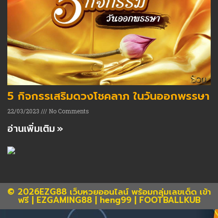
5 กิจกรรเสริมดวงโชคลาภ ในวันออกพรรษา
22/03/2023
No Comments
อ่านเพิ่มเติม »
© 2026EZG88 เว็บหวยออนไลน์ พร้อมกลุ่มเลขเด็ด เข้า
ฟรี |
EZGAMING88
|
heng99
|
FOOTBALLKUB