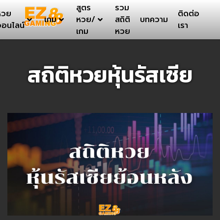
สูตร
รวม
หวย
ติดต่อ
เกม
หวย/
สถิติ
บทความ
อนไลน์
เรา
เกม
หวย
สถิติหวยหุ้นรัสเซีย