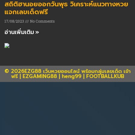
สถิติฮานอยออกวันพุธ วิเคราะห์แนวทางหวย
แจกเลขเด็ดฟรี
17/08/2023
No Comments
อ่านเพิ่มเติม »
© 2026EZG88 เว็บหวยออนไลน์ พร้อมกลุ่มเลขเด็ด เข้า
ฟรี |
EZGAMING88
|
heng99
|
FOOTBALLKUB