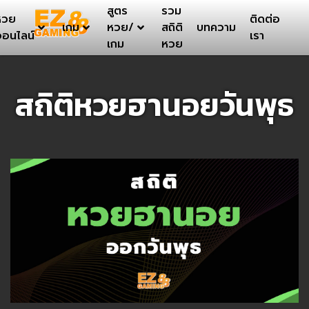
สูตร
รวม
หวย
ติดต่อ
เกม
หวย/
สถิติ
บทความ
อนไลน์
เรา
เกม
หวย
สถิติหวยฮานอยวันพุธ